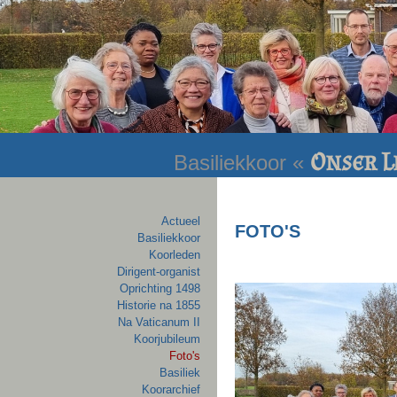
Footer
Onser L
Basiliekkoor «
Actueel
FOTO'S
Basiliekkoor
Koorleden
Dirigent-organist
Oprichting 1498
Historie na 1855
Na Vaticanum II
Koorjubileum
Foto's
Basiliek
Koorarchief